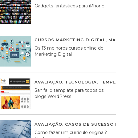
Gadgets fantásticos para iPhone
CURSOS MARKETING DIGITAL
,
MARKETING 
Os 13 melhores cursos online de
Marketing Digital
AVALIAÇÃO
,
TECNOLOGIA
,
TEMPLATES WO
Sahifa: o template para todos os
blogs WordPress
AVALIAÇÃO
,
CASOS DE SUCESSO DE ESTRA
Como fazer um currículo original?