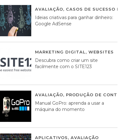
AVALIAÇÃO
,
CASOS DE SUCESSO DE ESTRA
Ideias criativas para ganhar dinheiro:
Google AdSense
MARKETING DIGITAL
,
WEBSITES
05 AGOS
Descubra como criar um site
facilmente com o SITE123
AVALIAÇÃO
,
PRODUÇÃO DE CONTEÚDOS M
Manual GoPro: aprenda a usar a
máquina do momento
APLICATIVOS
,
AVALIAÇÃO
25 MARÇO, 201