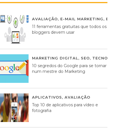
AVALIAÇÃO
,
E-MAIL MARKETING
,
ESTRATÉG
11 ferramentas gratuitas que todos os
bloggers devem usar
MARKETING DIGITAL
,
SEO
,
TECNOLOGIA
2
10 segredos do Google para se tornar
num mestre do Marketing
APLICATIVOS
,
AVALIAÇÃO
23 MARÇO, 201
Top 10 de aplicativos para vídeo e
fotografia