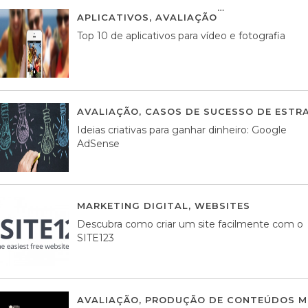
APLICATIVOS
,
AVALIAÇÃO
23 MARÇO, 201
Top 10 de aplicativos para vídeo e fotografia
AVALIAÇÃO
,
CASOS DE SUCESSO DE ESTRA
Ideias criativas para ganhar dinheiro: Google
AdSense
MARKETING DIGITAL
,
WEBSITES
05 AGOS
Descubra como criar um site facilmente com o
SITE123
AVALIAÇÃO
,
PRODUÇÃO DE CONTEÚDOS M