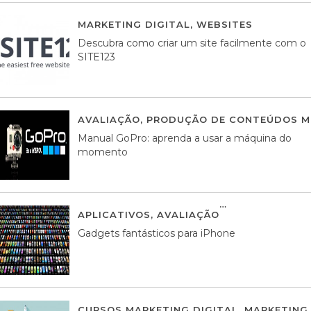
MARKETING DIGITAL
,
WEBSITES
05 AGOS
Descubra como criar um site facilmente com o
SITE123
AVALIAÇÃO
,
PRODUÇÃO DE CONTEÚDOS M
Manual GoPro: aprenda a usar a máquina do
momento
APLICATIVOS
,
AVALIAÇÃO
25 MARÇO, 201
Gadgets fantásticos para iPhone
CURSOS MARKETING DIGITAL
,
MARKETING 