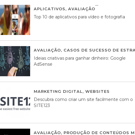
APLICATIVOS
,
AVALIAÇÃO
23 MARÇO, 201
Top 10 de aplicativos para vídeo e fotografia
AVALIAÇÃO
,
CASOS DE SUCESSO DE ESTRA
Ideias criativas para ganhar dinheiro: Google
AdSense
MARKETING DIGITAL
,
WEBSITES
05 AGOS
Descubra como criar um site facilmente com o
SITE123
AVALIAÇÃO
,
PRODUÇÃO DE CONTEÚDOS M