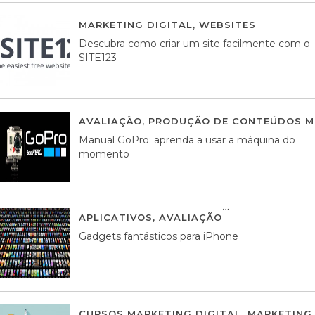
MARKETING DIGITAL
,
WEBSITES
05 AGOS
Descubra como criar um site facilmente com o
SITE123
AVALIAÇÃO
,
PRODUÇÃO DE CONTEÚDOS M
Manual GoPro: aprenda a usar a máquina do
momento
APLICATIVOS
,
AVALIAÇÃO
25 MARÇO, 201
Gadgets fantásticos para iPhone
CURSOS MARKETING DIGITAL
,
MARKETING 