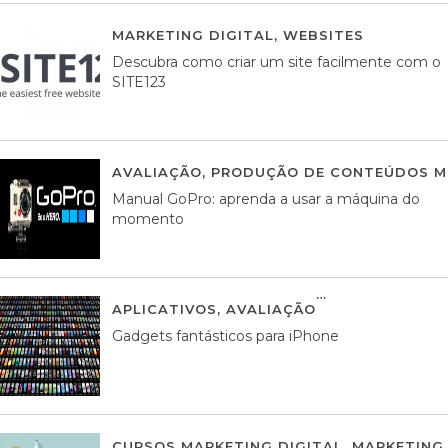
MARKETING DIGITAL
,
WEBSITES
05 AGOS
Descubra como criar um site facilmente com o
SITE123
AVALIAÇÃO
,
PRODUÇÃO DE CONTEÚDOS M
Manual GoPro: aprenda a usar a máquina do
momento
APLICATIVOS
,
AVALIAÇÃO
25 MARÇO, 201
Gadgets fantásticos para iPhone
CURSOS MARKETING DIGITAL
,
MARKETING 