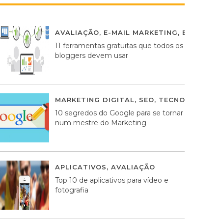
AVALIAÇÃO
,
E-MAIL MARKETING
,
ESTRATÉG
11 ferramentas gratuitas que todos os
bloggers devem usar
MARKETING DIGITAL
,
SEO
,
TECNOLOGIA
2
10 segredos do Google para se tornar
num mestre do Marketing
APLICATIVOS
,
AVALIAÇÃO
23 MARÇO, 201
Top 10 de aplicativos para vídeo e
fotografia