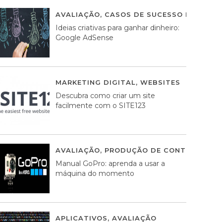
AVALIAÇÃO
,
CASOS DE SUCESSO DE ESTRA
Ideias criativas para ganhar dinheiro:
Google AdSense
MARKETING DIGITAL
,
WEBSITES
05 AGOS
Descubra como criar um site
facilmente com o SITE123
AVALIAÇÃO
,
PRODUÇÃO DE CONTEÚDOS M
Manual GoPro: aprenda a usar a
máquina do momento
APLICATIVOS
,
AVALIAÇÃO
25 MARÇO, 201