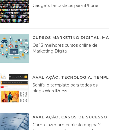
Gadgets fantásticos para iPhone
CURSOS MARKETING DIGITAL
,
MARKETING 
Os 13 melhores cursos online de
Marketing Digital
AVALIAÇÃO
,
TECNOLOGIA
,
TEMPLATES WO
Sahifa: o template para todos os
blogs WordPress
AVALIAÇÃO
,
CASOS DE SUCESSO DE ESTRA
Como fazer um currículo original?