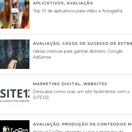
APLICATIVOS
,
AVALIAÇÃO
23 MARÇO, 201
Top 10 de aplicativos para vídeo e fotografia
AVALIAÇÃO
,
CASOS DE SUCESSO DE ESTRA
Ideias criativas para ganhar dinheiro: Google
AdSense
MARKETING DIGITAL
,
WEBSITES
05 AGOS
Descubra como criar um site facilmente com o
SITE123
AVALIAÇÃO
,
PRODUÇÃO DE CONTEÚDOS M
Manual GoPro: aprenda a usar a máquina do