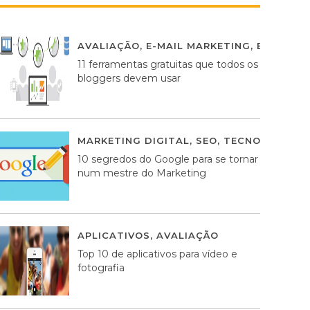
AVALIAÇÃO
,
E-MAIL MARKETING
,
ESTRATÉG
11 ferramentas gratuitas que todos os
bloggers devem usar
MARKETING DIGITAL
,
SEO
,
TECNOLOGIA
2
10 segredos do Google para se tornar
num mestre do Marketing
APLICATIVOS
,
AVALIAÇÃO
23 MARÇO, 201
Top 10 de aplicativos para vídeo e
fotografia