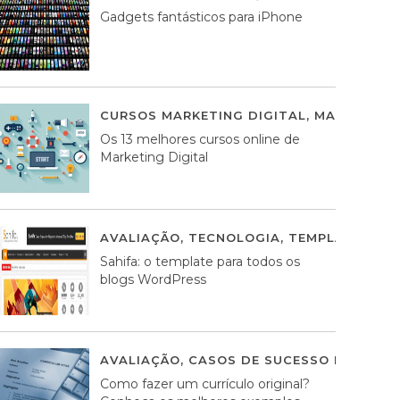
Gadgets fantásticos para iPhone
CURSOS MARKETING DIGITAL
,
MARKETING 
Os 13 melhores cursos online de
Marketing Digital
AVALIAÇÃO
,
TECNOLOGIA
,
TEMPLATES WO
Sahifa: o template para todos os
blogs WordPress
AVALIAÇÃO
,
CASOS DE SUCESSO DE ESTRA
Como fazer um currículo original?