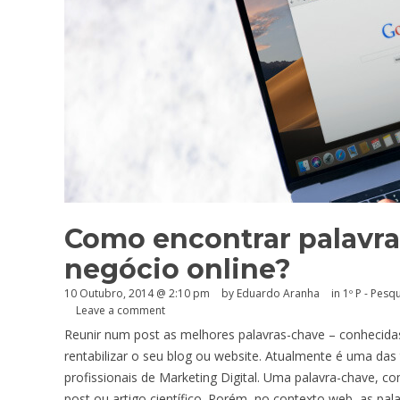
Como encontrar palavra
negócio online?
10 Outubro, 2014 @ 2:10 pm
by
Eduardo Aranha
in
1º P - Pesq
Leave a comment
Reunir num post as melhores palavras-chave – conhecid
rentabilizar o seu blog ou website. Atualmente é uma d
profissionais de Marketing Digital. Uma palavra-chave, c
post ou artigo científico. Porém, no contexto web, as p