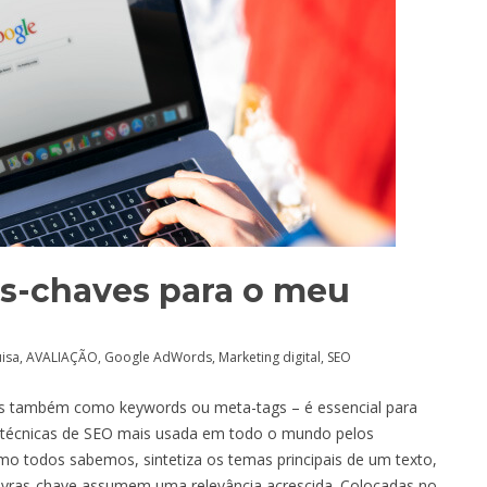
s-chaves para o meu
uisa
,
AVALIAÇÃO
,
Google AdWords
,
Marketing digital
,
SEO
as também como keywords ou meta-tags – é essencial para
as técnicas de SEO mais usada em todo o mundo pelos
omo todos sabemos, sintetiza os temas principais de um texto,
alavras-chave assumem uma relevância acrescida. Colocadas no