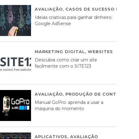
AVALIAÇÃO
,
CASOS DE SUCESSO DE ESTRA
Ideias criativas para ganhar dinheiro:
Google AdSense
MARKETING DIGITAL
,
WEBSITES
05 AGOS
Descubra como criar um site
facilmente com o SITE123
AVALIAÇÃO
,
PRODUÇÃO DE CONTEÚDOS M
Manual GoPro: aprenda a usar a
máquina do momento
APLICATIVOS
,
AVALIAÇÃO
25 MARÇO, 201