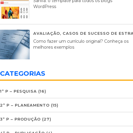
Sahifa: o template para todos os blogs
WordPress
AVALIAÇÃO
,
CASOS DE SUCESSO DE ESTRA
Como fazer um currículo original? Conheça os
melhores exemplos
CATEGORIAS
1º P – PESQUISA
(16)
2º P – PLANEAMENTO
(15)
3º P – PRODUÇÃO
(27)
4º P – PUBLICAÇÃO
(4)