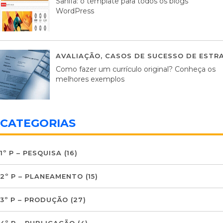
Sahifa: o template para todos os blogs
WordPress
AVALIAÇÃO
,
CASOS DE SUCESSO DE ESTRA
Como fazer um currículo original? Conheça os
melhores exemplos
CATEGORIAS
1º P – PESQUISA
(16)
2º P – PLANEAMENTO
(15)
3º P – PRODUÇÃO
(27)
4º P – PUBLICAÇÃO
(4)