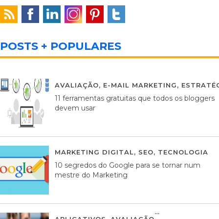
POSTS + POPULARES
AVALIAÇÃO
,
E-MAIL MARKETING
,
ESTRATÉG
11 ferramentas gratuitas que todos os bloggers
devem usar
MARKETING DIGITAL
,
SEO
,
TECNOLOGIA
2
10 segredos do Google para se tornar num
mestre do Marketing
APLICATIVOS
,
AVALIAÇÃO
23 MARÇO, 201