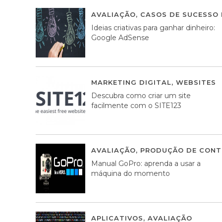
AVALIAÇÃO
,
CASOS DE SUCESSO 
Ideias criativas para ganhar dinheiro:
Google AdSense
MARKETING DIGITAL
,
WEBSITES
Descubra como criar um site
facilmente com o SITE123
AVALIAÇÃO
,
PRODUÇÃO DE CONT
Manual GoPro: aprenda a usar a
máquina do momento
APLICATIVOS
,
AVALIAÇÃO
25 MA