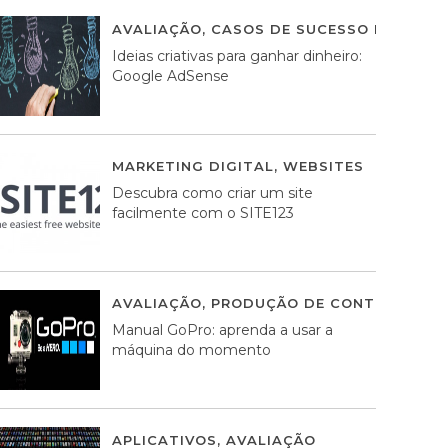
AVALIAÇÃO
,
CASOS DE SUCESSO DE ESTRA
Ideias criativas para ganhar dinheiro:
Google AdSense
MARKETING DIGITAL
,
WEBSITES
05 AGOS
Descubra como criar um site
facilmente com o SITE123
AVALIAÇÃO
,
PRODUÇÃO DE CONTEÚDOS M
Manual GoPro: aprenda a usar a
máquina do momento
APLICATIVOS
,
AVALIAÇÃO
25 MARÇO, 201