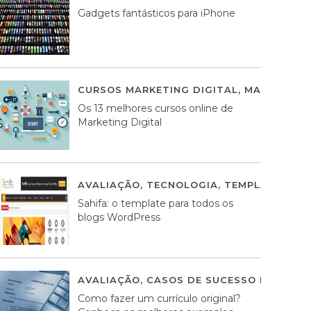
Gadgets fantásticos para iPhone
CURSOS MARKETING DIGITAL
,
MARKETING 
Os 13 melhores cursos online de
Marketing Digital
AVALIAÇÃO
,
TECNOLOGIA
,
TEMPLATES WO
Sahifa: o template para todos os
blogs WordPress
AVALIAÇÃO
,
CASOS DE SUCESSO DE ESTRA
Como fazer um currículo original?