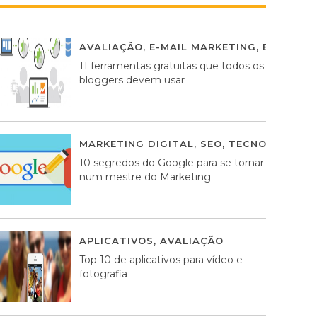
AVALIAÇÃO
,
E-MAIL MARKETING
,
ESTRATÉG
11 ferramentas gratuitas que todos os
bloggers devem usar
MARKETING DIGITAL
,
SEO
,
TECNOLOGIA
2
10 segredos do Google para se tornar
num mestre do Marketing
APLICATIVOS
,
AVALIAÇÃO
23 MARÇO, 201
Top 10 de aplicativos para vídeo e
fotografia