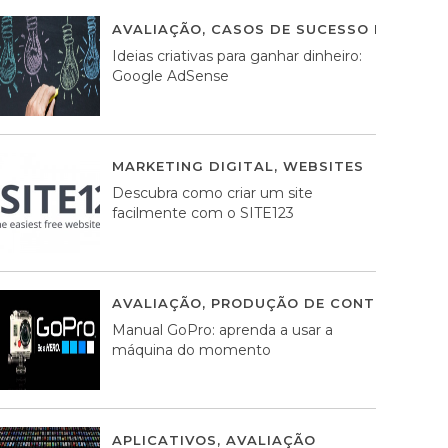
AVALIAÇÃO
,
CASOS DE SUCESSO DE ESTRA
Ideias criativas para ganhar dinheiro:
Google AdSense
MARKETING DIGITAL
,
WEBSITES
05 AGOS
Descubra como criar um site
facilmente com o SITE123
AVALIAÇÃO
,
PRODUÇÃO DE CONTEÚDOS M
Manual GoPro: aprenda a usar a
máquina do momento
APLICATIVOS
,
AVALIAÇÃO
25 MARÇO, 201