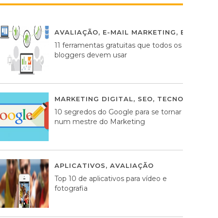
AVALIAÇÃO
,
E-MAIL MARKETING
,
ESTRATÉG
11 ferramentas gratuitas que todos os
bloggers devem usar
MARKETING DIGITAL
,
SEO
,
TECNOLOGIA
2
10 segredos do Google para se tornar
num mestre do Marketing
APLICATIVOS
,
AVALIAÇÃO
23 MARÇO, 201
Top 10 de aplicativos para vídeo e
fotografia