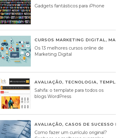
Gadgets fantásticos para iPhone
CURSOS MARKETING DIGITAL
,
MARKETING 
Os 13 melhores cursos online de
Marketing Digital
AVALIAÇÃO
,
TECNOLOGIA
,
TEMPLATES WO
Sahifa: o template para todos os
blogs WordPress
AVALIAÇÃO
,
CASOS DE SUCESSO DE ESTRA
Como fazer um currículo original?