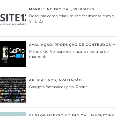
MARKETING DIGITAL
,
WEBSITES
05 AGOS
Descubra como criar um site facilmente com o
SITE123
AVALIAÇÃO
,
PRODUÇÃO DE CONTEÚDOS M
Manual GoPro: aprenda a usar a máquina do
momento
APLICATIVOS
,
AVALIAÇÃO
25 MARÇO, 201
Gadgets fantásticos para iPhone
CURSOS MARKETING DIGITAL
,
MARKETING 