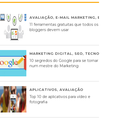
AVALIAÇÃO
,
E-MAIL MARKETING
,
ESTRATÉG
11 ferramentas gratuitas que todos os
bloggers devem usar
MARKETING DIGITAL
,
SEO
,
TECNOLOGIA
2
10 segredos do Google para se tornar
num mestre do Marketing
APLICATIVOS
,
AVALIAÇÃO
23 MARÇO, 201
Top 10 de aplicativos para vídeo e
fotografia