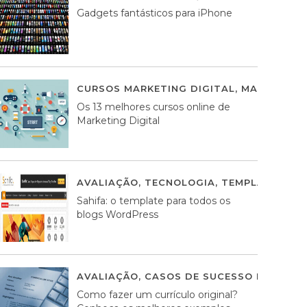
Gadgets fantásticos para iPhone
CURSOS MARKETING DIGITAL
,
MARKETING 
Os 13 melhores cursos online de
Marketing Digital
AVALIAÇÃO
,
TECNOLOGIA
,
TEMPLATES WO
Sahifa: o template para todos os
blogs WordPress
AVALIAÇÃO
,
CASOS DE SUCESSO DE ESTRA
Como fazer um currículo original?