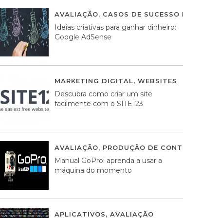
AVALIAÇÃO
,
CASOS DE SUCESSO DE ESTRA
Ideias criativas para ganhar dinheiro:
Google AdSense
MARKETING DIGITAL
,
WEBSITES
05 AGOS
Descubra como criar um site
facilmente com o SITE123
AVALIAÇÃO
,
PRODUÇÃO DE CONTEÚDOS M
Manual GoPro: aprenda a usar a
máquina do momento
APLICATIVOS
,
AVALIAÇÃO
25 MARÇO, 201