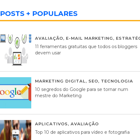
POSTS + POPULARES
AVALIAÇÃO
,
E-MAIL MARKETING
,
ESTRATÉG
11 ferramentas gratuitas que todos os bloggers
devem usar
MARKETING DIGITAL
,
SEO
,
TECNOLOGIA
2
10 segredos do Google para se tornar num
mestre do Marketing
APLICATIVOS
,
AVALIAÇÃO
23 MARÇO, 201
Top 10 de aplicativos para vídeo e fotografia