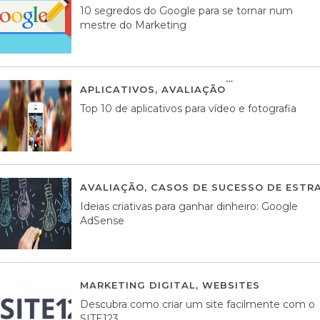
10 segredos do Google para se tornar num
mestre do Marketing
APLICATIVOS
,
AVALIAÇÃO
23 MARÇO, 201
Top 10 de aplicativos para vídeo e fotografia
AVALIAÇÃO
,
CASOS DE SUCESSO DE ESTRA
Ideias criativas para ganhar dinheiro: Google
AdSense
MARKETING DIGITAL
,
WEBSITES
05 AGOS
Descubra como criar um site facilmente com o
SITE123