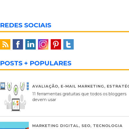
REDES SOCIAIS
POSTS + POPULARES
AVALIAÇÃO
,
E-MAIL MARKETING
,
ESTRATÉG
11 ferramentas gratuitas que todos os bloggers
devem usar
MARKETING DIGITAL
,
SEO
,
TECNOLOGIA
2