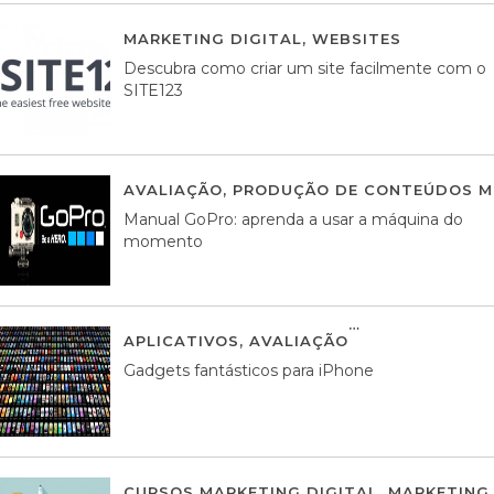
MARKETING DIGITAL
,
WEBSITES
05 AGOS
Descubra como criar um site facilmente com o
SITE123
AVALIAÇÃO
,
PRODUÇÃO DE CONTEÚDOS M
Manual GoPro: aprenda a usar a máquina do
momento
APLICATIVOS
,
AVALIAÇÃO
25 MARÇO, 201
Gadgets fantásticos para iPhone
CURSOS MARKETING DIGITAL
,
MARKETING 