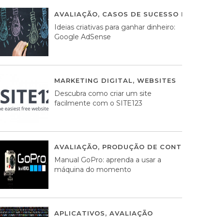
AVALIAÇÃO
,
CASOS DE SUCESSO DE ESTRA
Ideias criativas para ganhar dinheiro:
Google AdSense
MARKETING DIGITAL
,
WEBSITES
05 AGOS
Descubra como criar um site
facilmente com o SITE123
AVALIAÇÃO
,
PRODUÇÃO DE CONTEÚDOS M
Manual GoPro: aprenda a usar a
máquina do momento
APLICATIVOS
,
AVALIAÇÃO
25 MARÇO, 201