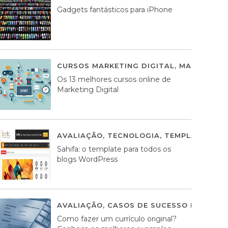
Gadgets fantásticos para iPhone
CURSOS MARKETING DIGITAL
,
MARKETING 
Os 13 melhores cursos online de
Marketing Digital
AVALIAÇÃO
,
TECNOLOGIA
,
TEMPLATES WO
Sahifa: o template para todos os
blogs WordPress
AVALIAÇÃO
,
CASOS DE SUCESSO DE ESTRA
Como fazer um currículo original?