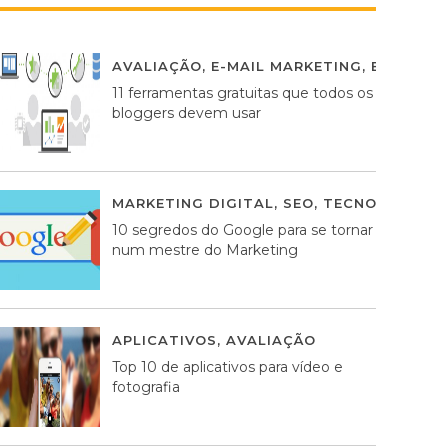
AVALIAÇÃO
,
E-MAIL MARKETING
,
ESTRATÉG
11 ferramentas gratuitas que todos os
bloggers devem usar
MARKETING DIGITAL
,
SEO
,
TECNOLOGIA
2
10 segredos do Google para se tornar
num mestre do Marketing
APLICATIVOS
,
AVALIAÇÃO
23 MARÇO, 201
Top 10 de aplicativos para vídeo e
fotografia