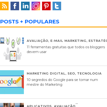
POSTS + POPULARES
AVALIAÇÃO
,
E-MAIL MARKETING
,
ESTRATÉG
11 ferramentas gratuitas que todos os bloggers
devem usar
MARKETING DIGITAL
,
SEO
,
TECNOLOGIA
2
10 segredos do Google para se tornar num
mestre do Marketing
APLICATIVOS
,
AVALIAÇÃO
23 MARÇO, 201