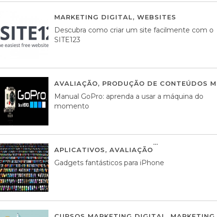
MARKETING DIGITAL
,
WEBSITES
05 AGOS
Descubra como criar um site facilmente com o
SITE123
AVALIAÇÃO
,
PRODUÇÃO DE CONTEÚDOS M
Manual GoPro: aprenda a usar a máquina do
momento
APLICATIVOS
,
AVALIAÇÃO
25 MARÇO, 201
Gadgets fantásticos para iPhone
CURSOS MARKETING DIGITAL
,
MARKETING 