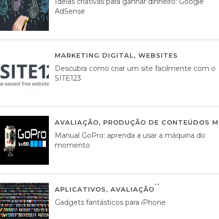
Ideias criativas para ganhar dinheiro: Google
AdSense
MARKETING DIGITAL
,
WEBSITES
05 AGOS
Descubra como criar um site facilmente com o
SITE123
AVALIAÇÃO
,
PRODUÇÃO DE CONTEÚDOS M
Manual GoPro: aprenda a usar a máquina do
momento
APLICATIVOS
,
AVALIAÇÃO
25 MARÇO, 201
Gadgets fantásticos para iPhone