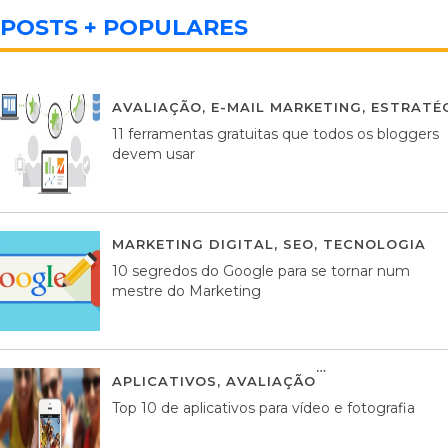
POSTS + POPULARES
AVALIAÇÃO
,
E-MAIL MARKETING
,
ESTRATÉG
11 ferramentas gratuitas que todos os bloggers
devem usar
MARKETING DIGITAL
,
SEO
,
TECNOLOGIA
2
10 segredos do Google para se tornar num
mestre do Marketing
APLICATIVOS
,
AVALIAÇÃO
23 MARÇO, 201
Top 10 de aplicativos para vídeo e fotografia