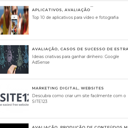
APLICATIVOS
,
AVALIAÇÃO
23 MARÇO, 201
Top 10 de aplicativos para vídeo e fotografia
AVALIAÇÃO
,
CASOS DE SUCESSO DE ESTRA
Ideias criativas para ganhar dinheiro: Google
AdSense
MARKETING DIGITAL
,
WEBSITES
05 AGOS
Descubra como criar um site facilmente com o
SITE123
AVALIAÇÃO
,
PRODUÇÃO DE CONTEÚDOS M