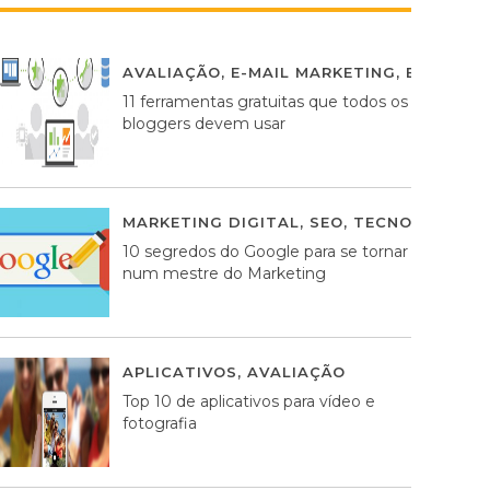
AVALIAÇÃO
,
E-MAIL MARKETING
,
ESTRATÉG
11 ferramentas gratuitas que todos os
bloggers devem usar
MARKETING DIGITAL
,
SEO
,
TECNOLOGIA
2
10 segredos do Google para se tornar
num mestre do Marketing
APLICATIVOS
,
AVALIAÇÃO
23 MARÇO, 201
Top 10 de aplicativos para vídeo e
fotografia