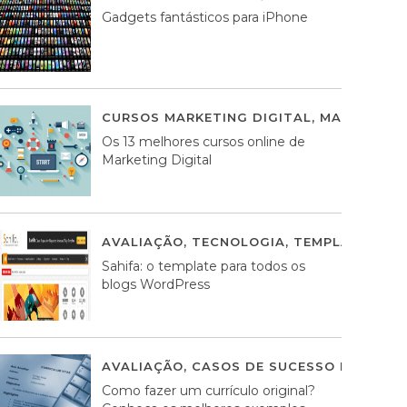
Gadgets fantásticos para iPhone
CURSOS MARKETING DIGITAL
,
MARKETING 
Os 13 melhores cursos online de
Marketing Digital
AVALIAÇÃO
,
TECNOLOGIA
,
TEMPLATES WO
Sahifa: o template para todos os
blogs WordPress
AVALIAÇÃO
,
CASOS DE SUCESSO DE ESTRA
Como fazer um currículo original?