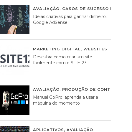
AVALIAÇÃO
,
CASOS DE SUCESSO DE ESTRA
Ideias criativas para ganhar dinheiro:
Google AdSense
MARKETING DIGITAL
,
WEBSITES
05 AGOS
Descubra como criar um site
facilmente com o SITE123
AVALIAÇÃO
,
PRODUÇÃO DE CONTEÚDOS M
Manual GoPro: aprenda a usar a
máquina do momento
APLICATIVOS
,
AVALIAÇÃO
25 MARÇO, 201