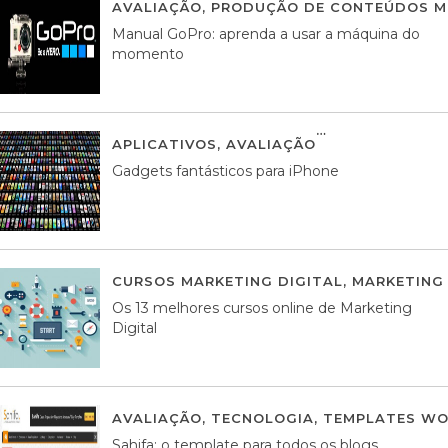
AVALIAÇÃO
,
PRODUÇÃO DE CONTEÚDOS M
Manual GoPro: aprenda a usar a máquina do
momento
APLICATIVOS
,
AVALIAÇÃO
25 MARÇO, 201
Gadgets fantásticos para iPhone
CURSOS MARKETING DIGITAL
,
MARKETING 
Os 13 melhores cursos online de Marketing
Digital
AVALIAÇÃO
,
TECNOLOGIA
,
TEMPLATES WO
Sahifa: o template para todos os blogs