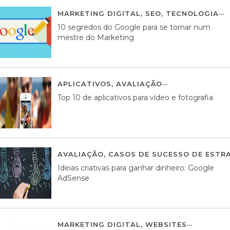
MARKETING DIGITAL
,
SEO
,
TECNOLOGIA
2
10 segredos do Google para se tornar num
mestre do Marketing
APLICATIVOS
,
AVALIAÇÃO
23 MARÇO, 201
Top 10 de aplicativos para vídeo e fotografia
AVALIAÇÃO
,
CASOS DE SUCESSO DE ESTRA
Ideias criativas para ganhar dinheiro: Google
AdSense
MARKETING DIGITAL
,
WEBSITES
05 AGOS