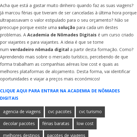
Acha que está a gastar muito dinheiro quando faz as suas viagens?
Já marcou férias que tiveram de ser canceladas à última hora porque
ultrapassavam o valor estipulado para o seu orçamento? Não se
preocupe porque existe uma
solução
para cada um destes
problemas. A
Academia de Nômades Digitais
é um curso criado
por viajantes e para viajantes. A ideia é que se torne
num
verdadeiro nômada digital
a partir desta formação. Como?
Aprendendo mais sobre o mercado turístico, percebendo de que
forma trabalham as companhias aéreas low cost e quais as
melhores plataformas de alojamento. Desta forma, vai identificar
oportunidades e viajar a preços mais económicos!
CLIQUE AQUI PARA ENTRAR NA ACADEMIA DE NÔMADES
DIGITAIS
agencia de viagens
cvc pacotes
cvc turismo
decolar pacotes
férias baratas
low cost
melhores destinos
pacotes de viagens