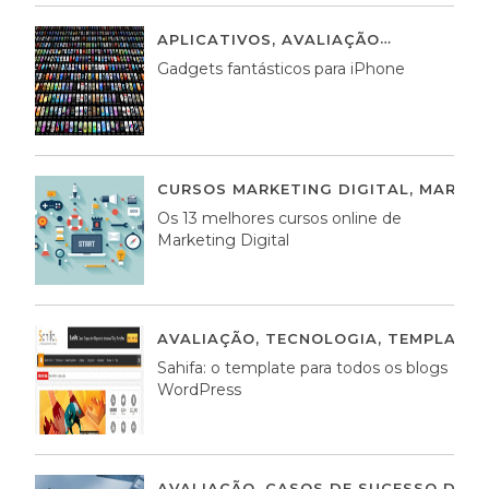
APLICATIVOS
,
AVALIAÇÃO
25 MARÇO,
Gadgets fantásticos para iPhone
CURSOS MARKETING DIGITAL
,
MARKET
Os 13 melhores cursos online de
Marketing Digital
AVALIAÇÃO
,
TECNOLOGIA
,
TEMPLATE
Sahifa: o template para todos os blogs
WordPress
AVALIAÇÃO
,
CASOS DE SUCESSO DE E