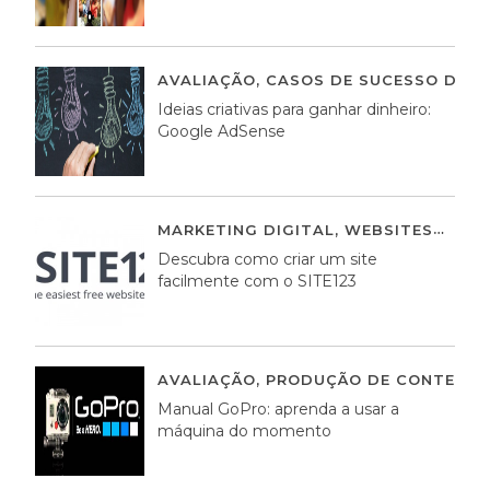
AVALIAÇÃO
,
CASOS DE SUCESSO DE E
Ideias criativas para ganhar dinheiro:
Google AdSense
MARKETING DIGITAL
,
WEBSITES
05 A
Descubra como criar um site
facilmente com o SITE123
AVALIAÇÃO
,
PRODUÇÃO DE CONTEÚDO
Manual GoPro: aprenda a usar a
máquina do momento