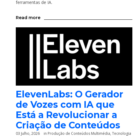
ferramentas de IA.
Read more
ElevenLabs: O Gerador
de Vozes com IA que
Está a Revolucionar a
Criação de Conteúdos
03 Julho, 2026
in
Produção de Conteúdos Multimédia
,
Tecnologia