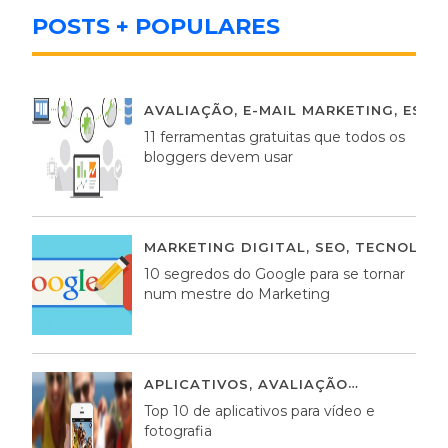
POSTS + POPULARES
AVALIAÇÃO
,
E-MAIL MARKETING
,
ESTR
11 ferramentas gratuitas que todos os
bloggers devem usar
MARKETING DIGITAL
,
SEO
,
TECNOLOGI
10 segredos do Google para se tornar
num mestre do Marketing
APLICATIVOS
,
AVALIAÇÃO
23 MARÇO,
Top 10 de aplicativos para vídeo e
fotografia