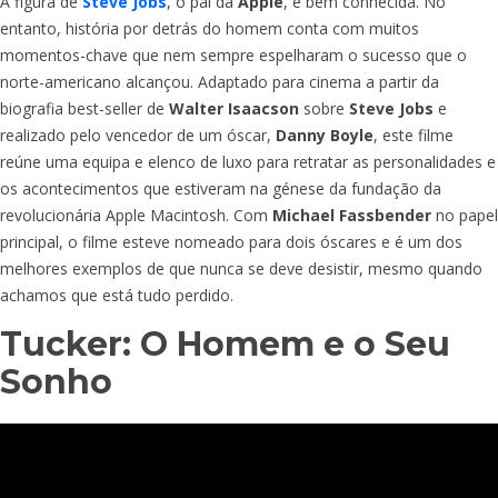
A figura de
Steve Jobs
, o pai da
Apple
, é bem conhecida. No
entanto, história por detrás do homem conta com muitos
momentos-chave que nem sempre espelharam o sucesso que o
norte-americano alcançou. Adaptado para cinema a partir da
biografia best-seller de
Walter Isaacson
sobre
Steve Jobs
e
realizado pelo vencedor de um óscar,
Danny Boyle
, este filme
reúne uma equipa e elenco de luxo para retratar as personalidades e
os acontecimentos que estiveram na génese da fundação da
revolucionária Apple Macintosh. Com
Michael Fassbender
no papel
principal, o filme esteve nomeado para dois óscares e é um dos
melhores exemplos de que nunca se deve desistir, mesmo quando
achamos que está tudo perdido.
Tucker: O Homem e o Seu
Sonho