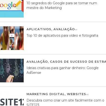
10 segredos do Google para se tornar num
mestre do Marketing
APLICATIVOS
,
AVALIAÇÃO
23 MARÇO, 201
Top 10 de aplicativos para vídeo e fotografia
AVALIAÇÃO
,
CASOS DE SUCESSO DE ESTRA
Ideias criativas para ganhar dinheiro: Google
AdSense
MARKETING DIGITAL
,
WEBSITES
05 AGOS
Descubra como criar um site facilmente com o
SITE123