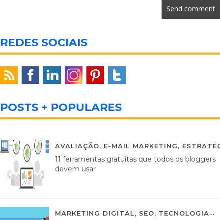
REDES SOCIAIS
POSTS + POPULARES
AVALIAÇÃO
,
E-MAIL MARKETING
,
ESTRATÉG
11 ferramentas gratuitas que todos os bloggers
devem usar
MARKETING DIGITAL
,
SEO
,
TECNOLOGIA
2