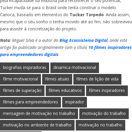
pela incapacidade da indústria para reconhecer o seu potencial,
Tucker muda-se para o Brasil onde tenta construir o modelo
Carioca, baseado em elementos do
Tucker Torpedo
. Ainda assim,
mesmo que o seu sonho o tenha movido até ao fim, não sobreviveu
para assistir à concretização do projeto.
Nota:
Miguel Silva é o autor do
Blog Ecossistema Digital
, onde este
artigo foi publicado originalmente com o título
10 filmes inspiradores
para empreendedores digitais
biografias inspiradoras
dinamica motivacional
filme motivacional
filmes atuais
filmes de lição de vida
filmes de superação
filmes educativos
filmes inspiradores
filmes para empreendedores
inspirador
mensagem de motivação no trabalho
motivação do trabalho
motivação no ambiente de trabalho
motivação no trabalho