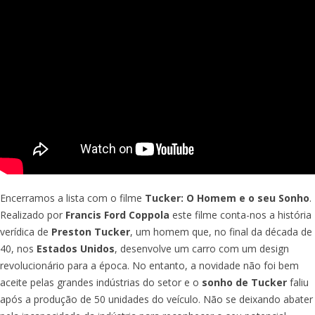
Encerramos a lista com o filme
Tucker: O Homem e o seu Sonho
.
Realizado por
Francis Ford Coppola
este filme conta-nos a história
verídica de
Preston Tucker
, um homem que, no final da década de
40, nos
Estados Unidos
, desenvolve um carro com um design
revolucionário para a época. No entanto, a novidade não foi bem
aceite pelas grandes indústrias do setor e o
sonho de Tucker
faliu
após a produção de 50 unidades do veículo. Não se deixando abater