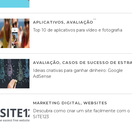
APLICATIVOS
,
AVALIAÇÃO
23 MARÇO, 201
Top 10 de aplicativos para vídeo e fotografia
AVALIAÇÃO
,
CASOS DE SUCESSO DE ESTRA
Ideias criativas para ganhar dinheiro: Google
AdSense
MARKETING DIGITAL
,
WEBSITES
05 AGOS
Descubra como criar um site facilmente com o
SITE123