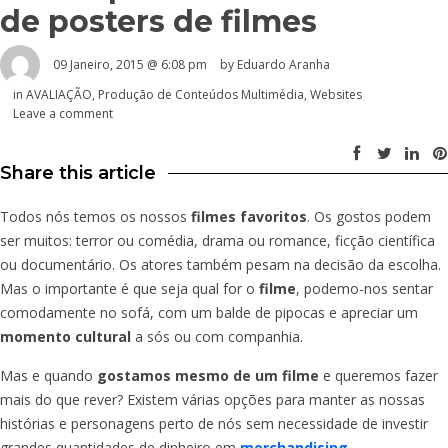
de posters de filmes
09 Janeiro, 2015 @ 6:08 pm
by
Eduardo Aranha
in
AVALIAÇÃO
,
Produção de Conteúdos Multimédia
,
Websites
Leave a comment
Share this article
Todos nós temos os nossos
filmes favoritos
. Os gostos podem
ser muitos: terror ou comédia, drama ou romance, ficção científica
ou documentário. Os atores também pesam na decisão da escolha.
Mas o importante é que seja qual for o
filme
, podemo-nos sentar
comodamente no sofá, com um balde de pipocas e apreciar um
momento cultural
a sós ou com companhia.
Mas e quando
gostamos mesmo de um filme
e queremos fazer
mais do que rever? Existem várias opções para manter as nossas
histórias e personagens perto de nós sem necessidade de investir
grandes quantidades de dinheiro em
merchandising
.