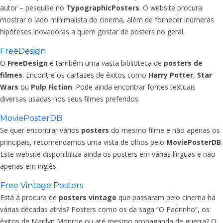
autor – pesquise no
TypographicPosters
. O website procura
mostrar o lado minimalista do cinema, além de fornecer inúmeras
hipóteses inovadoras a quem gostar de posters no geral.
FreeDesign
O
FreeDesign
é também uma vasta biblioteca de
posters de
filmes
. Encontre os cartazes de êxitos como
Harry Potter
,
Star
Wars
ou
Pulp Fiction
. Pode ainda encontrar fontes textuais
diversas usadas nos seus filmes preferidos.
MoviePosterDB
Se quer encontrar vários
posters
do mesmo filme e não apenas os
principais, recomendamos uma vista de olhos pelo
MoviePosterDB
.
Este website disponibiliza ainda os posters em várias línguas e não
apenas em inglês.
Free Vintage Posters
Está á procura de
posters vintage
que passaram pelo cinema há
várias décadas atrás? Posters como os da saga “O Padrinho”, os
êxitos de Marilyn Monroe ou até mesmo propaganda de guerra? O