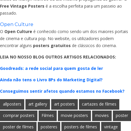
Free Vintage Posters
é a escolha perfeita para um passeio ao
passado.
Open Culture
O
Open Culture
é conhecido como sendo um dos maiores portais
de cinema e cultura pop. No website, os utilizadores podem
encontrar alguns
posters gratuitos
de clássicos do cinema.
LEIA NO NOSSO BLOG OUTROS ARTIGOS RELACIONADOS:
Goodreads: a rede social para quem gosta de ler
Ainda não tens o Livro 8Ps do Marketing Digital?
Conseguimos sentir afetos quando estamos no Facebook?
allposters
art gallery
art posters
cartazes de filmes
comprar posters
Filmes
movie posters
movies
poster
poster de filmes
posteres
posters de filmes
vintage