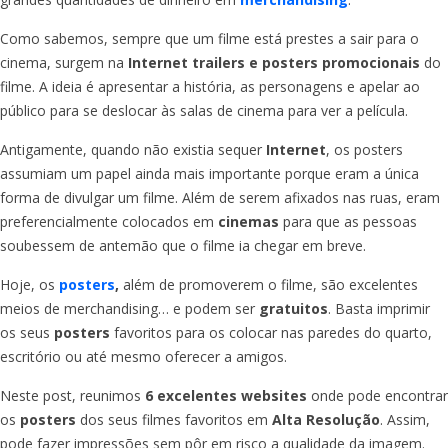
Como sabemos, sempre que um filme está prestes a sair para o
cinema, surgem na
Internet
trailers e posters promocionais
do
filme. A ideia é apresentar a história, as personagens e apelar ao
público para se deslocar às salas de cinema para ver a película.
Antigamente, quando não existia sequer
Internet
, os posters
assumiam um papel ainda mais importante porque eram a única
forma de divulgar um filme. Além de serem afixados nas ruas, eram
preferencialmente colocados em
cinemas
para que as pessoas
soubessem de antemão que o filme ia chegar em breve.
Hoje, os
posters
,
além de promoverem o filme, são excelentes
meios de merchandising… e podem ser
gratuitos
. Basta imprimir
os seus
posters
favoritos para os colocar nas paredes do quarto,
escritório ou até mesmo oferecer a amigos.
Neste post, reunimos
6 excelentes websites
onde pode encontrar
os
posters
dos seus filmes favoritos em
Alta Resolução
. Assim,
pode fazer impressões sem pôr em risco a qualidade da imagem.