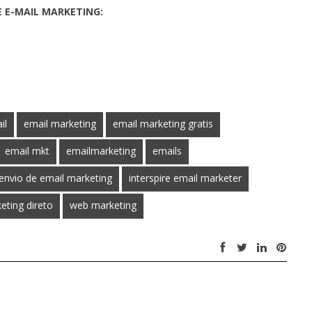
 E-MAIL MARKETING:
il
email marketing
email marketing gratis
email mkt
emailmarketing
emails
envio de email marketing
interspire email marketer
eting direto
web marketing