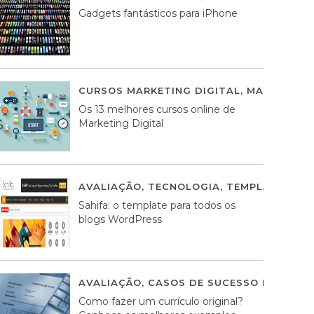
Gadgets fantásticos para iPhone
CURSOS MARKETING DIGITAL
,
MARKETING 
Os 13 melhores cursos online de
Marketing Digital
AVALIAÇÃO
,
TECNOLOGIA
,
TEMPLATES WO
Sahifa: o template para todos os
blogs WordPress
AVALIAÇÃO
,
CASOS DE SUCESSO DE ESTRA
Como fazer um currículo original?