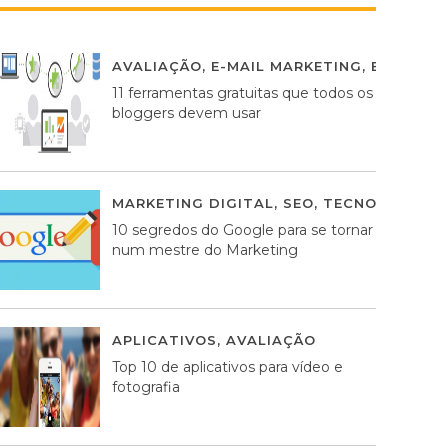
AVALIAÇÃO
,
E-MAIL MARKETING
,
ESTRATÉG
11 ferramentas gratuitas que todos os
bloggers devem usar
MARKETING DIGITAL
,
SEO
,
TECNOLOGIA
2
10 segredos do Google para se tornar
num mestre do Marketing
APLICATIVOS
,
AVALIAÇÃO
23 MARÇO, 201
Top 10 de aplicativos para vídeo e
fotografia