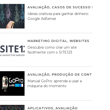
AVALIAÇÃO
,
CASOS DE SUCESSO DE ESTRA
Ideias criativas para ganhar dinheiro:
Google AdSense
MARKETING DIGITAL
,
WEBSITES
05 AGOS
Descubra como criar um site
facilmente com o SITE123
AVALIAÇÃO
,
PRODUÇÃO DE CONTEÚDOS M
Manual GoPro: aprenda a usar a
máquina do momento
APLICATIVOS
,
AVALIAÇÃO
25 MARÇO, 201