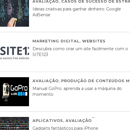
AVALIAÇÃO
,
CASOS DE SUCESSO DE ESTRA
Ideias criativas para ganhar dinheiro: Google
AdSense
MARKETING DIGITAL
,
WEBSITES
05 AGOS
Descubra como criar um site facilmente com o
SITE123
AVALIAÇÃO
,
PRODUÇÃO DE CONTEÚDOS M
Manual GoPro: aprenda a usar a máquina do
momento
APLICATIVOS
,
AVALIAÇÃO
25 MARÇO, 201
Gadgets fantásticos para iPhone