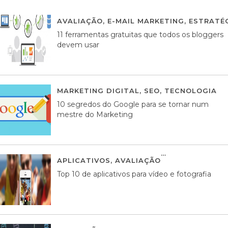
AVALIAÇÃO
,
E-MAIL MARKETING
,
ESTRATÉG
11 ferramentas gratuitas que todos os bloggers
devem usar
MARKETING DIGITAL
,
SEO
,
TECNOLOGIA
2
10 segredos do Google para se tornar num
mestre do Marketing
APLICATIVOS
,
AVALIAÇÃO
23 MARÇO, 201
Top 10 de aplicativos para vídeo e fotografia