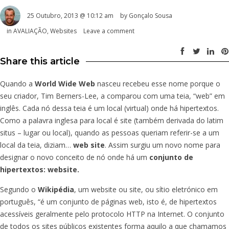
25 Outubro, 2013 @ 10:12 am
by
Gonçalo Sousa
in
AVALIAÇÃO
,
Websites
Leave a comment
Share this article
Quando a
World Wide Web
nasceu recebeu esse nome porque o
seu criador, Tim Berners-Lee, a comparou com uma teia, “web” em
inglês. Cada nó dessa teia é um local (virtual) onde há hipertextos.
Como a palavra inglesa para local é site (também derivada do latim
situs – lugar ou local), quando as pessoas queriam referir-se a um
local da teia, diziam…
web site
. Assim surgiu um novo nome para
designar o novo conceito de nó onde há um
conjunto de
hipertextos: website.
Segundo o
Wikipédia
, um website ou site, ou sítio eletrónico em
português, “é um conjunto de páginas web, isto é, de hipertextos
acessíveis geralmente pelo protocolo HTTP na Internet. O conjunto
de todos os sites públicos existentes forma aquilo a que chamamos