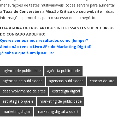
mensurações de testes multivariáveis, todas servem para aumentar
a
Taxa de Conversão
na
Missão Crítica do seu website
– duas
informações primordiais para o sucesso do seu negócio.
LEIA AGORA OUTROS ARTIGOS INTERESSANTES SOBRE CURSOS
DO CONRADO ADOLPHO:
Queres ver os meus resultados como iJumper?
Ainda não tens o Livro 8Ps do Marketing Digital?
Já sabe o que é um iJUMPER?
agência de publicidade
agência publicidade
agências de publicidade
agencias publicidade
criação de site
desenvolvimento de sites
estratégia digital
estratégia o que é
marketing de publicidade
marketing digital
marketing digital o que é