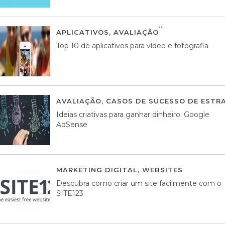
APLICATIVOS
,
AVALIAÇÃO
23 MARÇO, 201
Top 10 de aplicativos para vídeo e fotografia
AVALIAÇÃO
,
CASOS DE SUCESSO DE ESTRA
Ideias criativas para ganhar dinheiro: Google
AdSense
MARKETING DIGITAL
,
WEBSITES
05 AGOS
Descubra como criar um site facilmente com o
SITE123