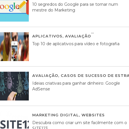
10 segredos do Google para se tornar num
mestre do Marketing
APLICATIVOS
,
AVALIAÇÃO
23 MARÇO, 201
Top 10 de aplicativos para vídeo e fotografia
AVALIAÇÃO
,
CASOS DE SUCESSO DE ESTRA
Ideias criativas para ganhar dinheiro: Google
AdSense
MARKETING DIGITAL
,
WEBSITES
05 AGOS
Descubra como criar um site facilmente com o
SITE123