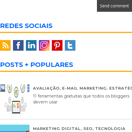
REDES SOCIAIS
POSTS + POPULARES
AVALIAÇÃO
,
E-MAIL MARKETING
,
ESTRATÉG
11 ferramentas gratuitas que todos os bloggers
devem usar
MARKETING DIGITAL
,
SEO
,
TECNOLOGIA
2