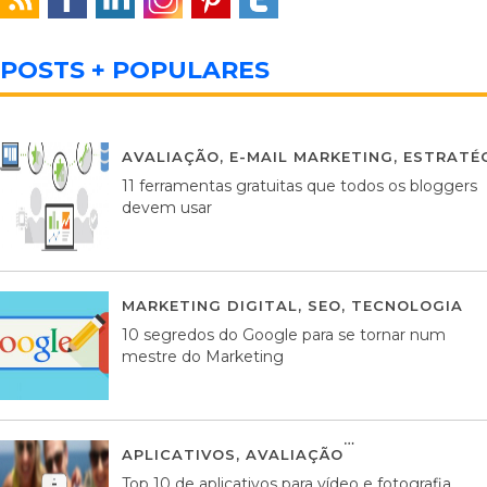
POSTS + POPULARES
AVALIAÇÃO
,
E-MAIL MARKETING
,
ESTRATÉG
11 ferramentas gratuitas que todos os bloggers
devem usar
MARKETING DIGITAL
,
SEO
,
TECNOLOGIA
2
10 segredos do Google para se tornar num
mestre do Marketing
APLICATIVOS
,
AVALIAÇÃO
23 MARÇO, 201
Top 10 de aplicativos para vídeo e fotografia