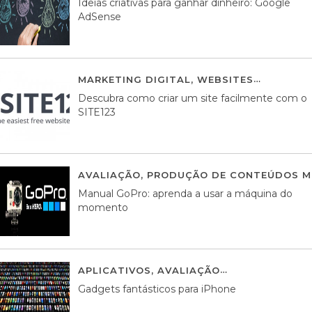
Ideias criativas para ganhar dinheiro: Google
AdSense
MARKETING DIGITAL
,
WEBSITES
05 AGOS
Descubra como criar um site facilmente com o
SITE123
AVALIAÇÃO
,
PRODUÇÃO DE CONTEÚDOS M
Manual GoPro: aprenda a usar a máquina do
momento
APLICATIVOS
,
AVALIAÇÃO
25 MARÇO, 201
Gadgets fantásticos para iPhone