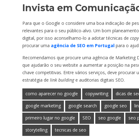
Invista em Comunicaçã
Para que o Google o considere uma boa indicação de pes
relevantes para o seu público-alvo. Um bom planeamento
digital, por isso aconselhamo-lo a adotar técnicas de
copy
procurar uma
agência de SEO em Portugal
para o ajud
Recomendamos que procure uma agência de Marketing Digi
que ajudarão o seu website a aumentar a posição na pesq
chave competitivas. Entre vários serviços, deve procura
estratégia de
link building
e auditorias digitais SEO.
como aparecer no google
copywriting
dicas de se
google marketing
google search
google seo
li
primeiro lugar no google
SEO
seo google
seo 
storytelling
tecnicas de seo