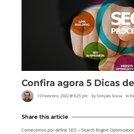
Confira agora 5 Dicas de
10 Fevereiro, 2022 @ 6:25 pm
by
Gonçalo Sousa
in
A
Share this article
Comecemos por definir SEO – Search Engine Optimization