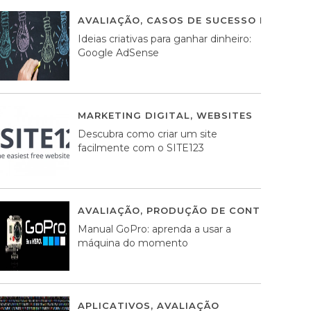
AVALIAÇÃO
,
CASOS DE SUCESSO DE ESTRA
Ideias criativas para ganhar dinheiro:
Google AdSense
MARKETING DIGITAL
,
WEBSITES
05 AGOS
Descubra como criar um site
facilmente com o SITE123
AVALIAÇÃO
,
PRODUÇÃO DE CONTEÚDOS M
Manual GoPro: aprenda a usar a
máquina do momento
APLICATIVOS
,
AVALIAÇÃO
25 MARÇO, 201