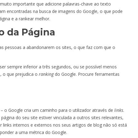
é muito importante que adicione palavras-chave ao texto
 sejam encontradas na busca de imagens do Google, o que pode
ágina e a rankear melhor.
 da Página
a as pessoas a abandonarem os sites, o que faz com que o
er sempre inferior a três segundos, ou se possível menos
a, o que prejudica o
ranking
do Google. Procure ferramentas
g
– o Google cria um caminho para o utilizador através de
links
.
página do seu site estiver vinculada a outros sites relevantes,
r links internos e externos nos seus artigos de blog não só está
sponder a uma métrica do Google.