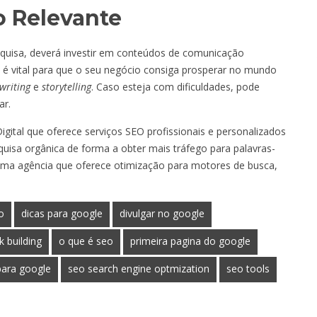
o Relevante
quisa, deverá investir em conteúdos de comunicação
 é vital para que o seu negócio consiga prosperar no mundo
writing
e
storytelling
. Caso esteja com dificuldades, pode
ar.
tal que oferece serviços SEO profissionais e personalizados
uisa orgânica de forma a obter mais tráfego para palavras-
r uma agência que oferece otimização para motores de busca,
o
dicas para google
divulgar no google
nk building
o que é seo
primeira pagina do google
para google
seo search engine optmization
seo tools