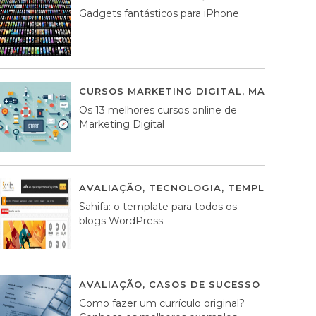
Gadgets fantásticos para iPhone
CURSOS MARKETING DIGITAL
,
MARKETING 
Os 13 melhores cursos online de
Marketing Digital
AVALIAÇÃO
,
TECNOLOGIA
,
TEMPLATES WO
Sahifa: o template para todos os
blogs WordPress
AVALIAÇÃO
,
CASOS DE SUCESSO DE ESTRA
Como fazer um currículo original?