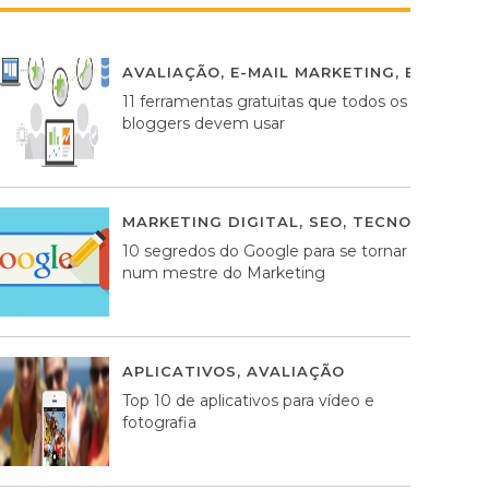
AVALIAÇÃO
,
E-MAIL MARKETING
,
ESTRATÉG
11 ferramentas gratuitas que todos os
bloggers devem usar
MARKETING DIGITAL
,
SEO
,
TECNOLOGIA
2
10 segredos do Google para se tornar
num mestre do Marketing
APLICATIVOS
,
AVALIAÇÃO
23 MARÇO, 201
Top 10 de aplicativos para vídeo e
fotografia