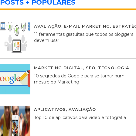
POSTS + POPULARES
AVALIAÇÃO
,
E-MAIL MARKETING
,
ESTRATÉG
11 ferramentas gratuitas que todos os bloggers
devem usar
MARKETING DIGITAL
,
SEO
,
TECNOLOGIA
2
10 segredos do Google para se tornar num
mestre do Marketing
APLICATIVOS
,
AVALIAÇÃO
23 MARÇO, 201
Top 10 de aplicativos para vídeo e fotografia