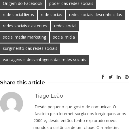
Origem do Facebook
poder das redes sociais
rede social livros
rede socias
redes sociais desconhecidas
redes sociais existentes
redes social
social media marketing
social midia
surgimento das redes sociais
vantagens e desvantagens das redes sociais
Share this article
Tiago Leão
Desde pequeno que gosto de comunicar. O
fascínio pela Internet surgiu nos longínquos anos
2000 e, desde então, tenho explorado novos
mundos à distância de um clique. O marketing