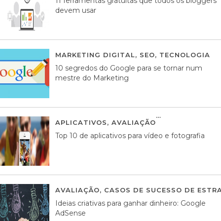
11 ferramentas gratuitas que todos os bloggers
devem usar
MARKETING DIGITAL
,
SEO
,
TECNOLOGIA
2
10 segredos do Google para se tornar num
mestre do Marketing
APLICATIVOS
,
AVALIAÇÃO
23 MARÇO, 201
Top 10 de aplicativos para vídeo e fotografia
AVALIAÇÃO
,
CASOS DE SUCESSO DE ESTRA
Ideias criativas para ganhar dinheiro: Google
AdSense