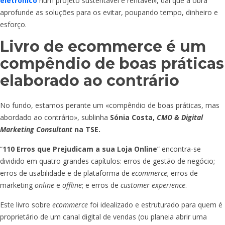
eletrónico
num projeto sustentável e rentável», daí que a obra
aprofunde as soluções para os evitar, poupando tempo, dinheiro e
esforço.
Livro de ecommerce é um
compêndio de boas práticas
elaborado ao contrário
No fundo, estamos perante um «compêndio de boas práticas, mas
abordado ao contrário», sublinha
Sónia Costa,
CMO & Digital
Marketing Consultant
na TSE.
“
110 Erros que Prejudicam a sua Loja Online
”
encontra-se
dividido em quatro grandes capítulos: erros de gestão de negócio;
erros de usabilidade e de plataforma de
ecommerce
; erros de
marketing
online
e
offline
; e erros de
customer experience
.
Este livro sobre
ecommerce
foi idealizado e estruturado para quem é
proprietário de um canal digital de vendas (ou planeia abrir uma