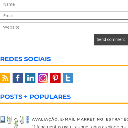
REDES SOCIAIS
POSTS + POPULARES
AVALIAÇÃO
,
E-MAIL MARKETING
,
ESTRATÉG
11 ferramentas gratuitas que todos os bloggers