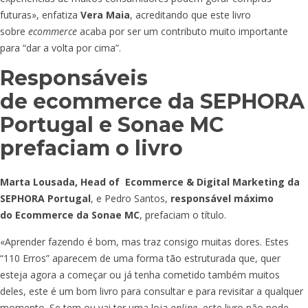
futuras», enfatiza
Vera Maia
, acreditando que este livro
sobre
ecommerce
acaba por ser um contributo muito importante
para “dar a volta por cima”.
Responsáveis
de ecommerce da SEPHORA
Portugal e Sonae MC
prefaciam o livro
Marta Lousada, Head of Ecommerce & Digital Marketing da
SEPHORA Portugal
, e Pedro Santos,
responsável máximo
do Ecommerce da Sonae MC
, prefaciam o título.
«Aprender fazendo é bom, mas traz consigo muitas dores. Estes
“110 Erros” aparecem de uma forma tão estruturada que, quer
esteja agora a começar ou já tenha cometido também muitos
deles, este é um bom livro para consultar e para revisitar a qualquer
momento. Se tem ou vai ter uma loja
online
, este livro não pode