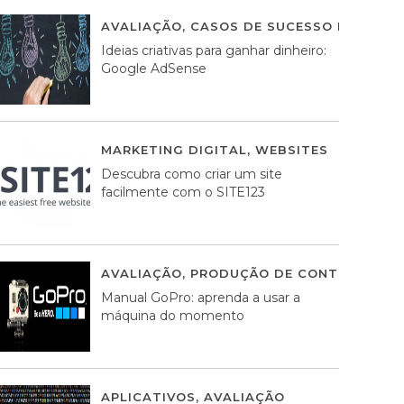
AVALIAÇÃO
,
CASOS DE SUCESSO DE ESTRA
Ideias criativas para ganhar dinheiro:
Google AdSense
MARKETING DIGITAL
,
WEBSITES
05 AGOS
Descubra como criar um site
facilmente com o SITE123
AVALIAÇÃO
,
PRODUÇÃO DE CONTEÚDOS M
Manual GoPro: aprenda a usar a
máquina do momento
APLICATIVOS
,
AVALIAÇÃO
25 MARÇO, 201