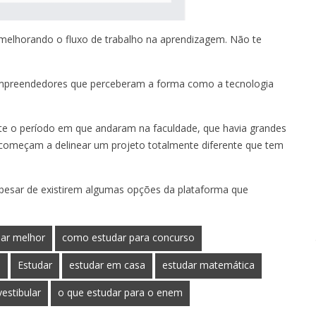
elhorando o fluxo de trabalho na aprendizagem. Não te
 empreendedores que perceberam a forma como a tecnologia
te o período em que andaram na faculdade, que havia grandes
 começam a delinear um projeto totalmente diferente que tem
apesar de existirem algumas opções da plataforma que
ar melhor
como estudar para concurso
a
Estudar
estudar em casa
estudar matemática
vestibular
o que estudar para o enem