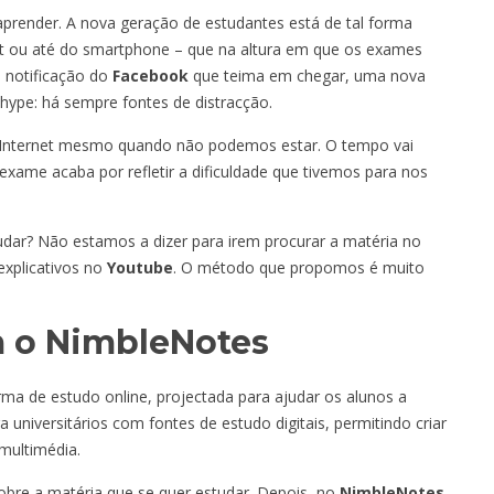
render. A nova geração de estudantes está de tal forma
et ou até do smartphone – que na altura em que os exames
a notificação do
Facebook
que teima em chegar, uma nova
 hype: há sempre fontes de distracção.
 Internet mesmo quando não podemos estar. O tempo vai
exame acaba por refletir a dificuldade que tivemos para nos
udar? Não estamos a dizer para irem procurar a matéria no
explicativos no
Youtube
. O método que propomos é muito
m o NimbleNotes
rma de estudo online, projectada para ajudar os alunos a
a universitários com fontes de estudo digitais, permitindo criar
multimédia.
obre a matéria que se quer estudar. Depois, no
NimbleNotes