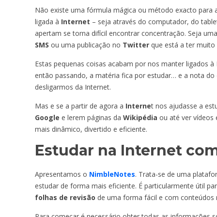
Não existe uma fórmula mágica ou método exacto para ap
ligada à
Internet
– seja através do computador, do tabl
apertam se torna difícil encontrar concentração. Seja um
SMS
ou uma publicação no
Twitter
que está a ter muito
Estas pequenas coisas acabam por nos manter ligados à
então passando, a matéria fica por estudar… e a nota do 
desligarmos da Internet.
Mas e se a partir de agora a
Interne
t nos ajudasse a est
Google
e lerem páginas da
Wikipédia
ou até ver vídeos 
mais dinâmico, divertido e eficiente.
Estudar na Internet co
Apresentamos o
NimbleNotes
. Trata-se de uma platafo
estudar de forma mais eficiente. É particularmente útil par
folhas de revisão
de uma forma fácil e com conteúdos 
Para começar é necessário obter todas as informações s