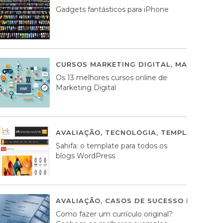
Gadgets fantásticos para iPhone
CURSOS MARKETING DIGITAL
,
MARKETING 
Os 13 melhores cursos online de
Marketing Digital
AVALIAÇÃO
,
TECNOLOGIA
,
TEMPLATES WO
Sahifa: o template para todos os
blogs WordPress
AVALIAÇÃO
,
CASOS DE SUCESSO DE ESTRA
Como fazer um currículo original?