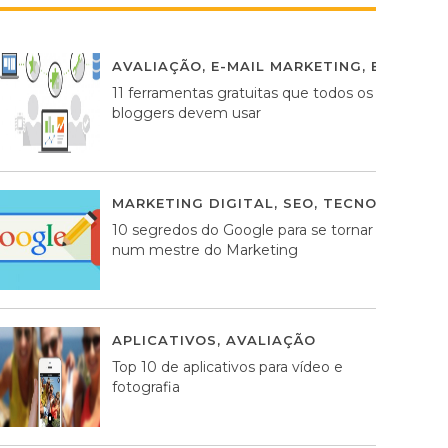
AVALIAÇÃO
,
E-MAIL MARKETING
,
ESTRATÉG
11 ferramentas gratuitas que todos os
bloggers devem usar
MARKETING DIGITAL
,
SEO
,
TECNOLOGIA
2
10 segredos do Google para se tornar
num mestre do Marketing
APLICATIVOS
,
AVALIAÇÃO
23 MARÇO, 201
Top 10 de aplicativos para vídeo e
fotografia