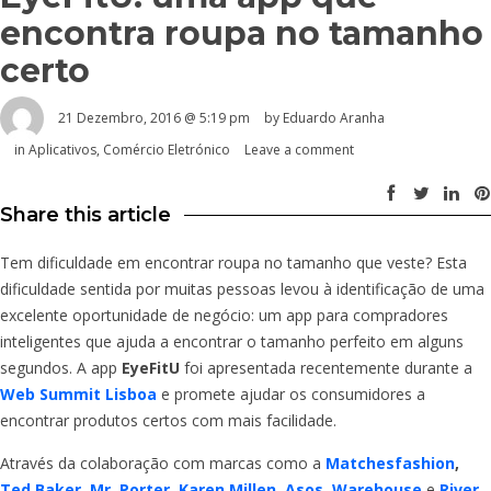
encontra roupa no tamanho
certo
21 Dezembro, 2016 @ 5:19 pm
by
Eduardo Aranha
in
Aplicativos
,
Comércio Eletrónico
Leave a comment
Share this article
Tem dificuldade em encontrar roupa no tamanho que veste? Esta
dificuldade sentida por muitas pessoas levou à identificação de uma
excelente oportunidade de negócio: um app para compradores
inteligentes que ajuda a encontrar o tamanho perfeito em alguns
segundos. A app
EyeFitU
foi apresentada recentemente durante a
Web Summit Lisboa
e promete ajudar os consumidores a
encontrar produtos certos com mais facilidade.
Através da colaboração com marcas como a
Matchesfashion
,
Ted Baker
,
Mr. Porter
,
Karen Millen
,
Asos
,
Warehouse
e
River