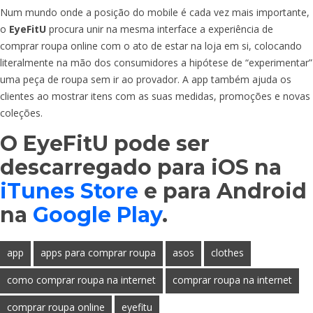
Num mundo onde a posição do mobile é cada vez mais importante,
o
EyeFitU
procura unir na mesma interface a experiência de
comprar roupa online com o ato de estar na loja em si, colocando
literalmente na mão dos consumidores a hipótese de “experimentar”
uma peça de roupa sem ir ao provador. A app também ajuda os
clientes ao mostrar itens com as suas medidas, promoções e novas
coleções.
O
EyeFitU
pode ser
descarregado para iOS na
iTunes Store
e para Android
na
Google Play
.
app
apps para comprar roupa
asos
clothes
como comprar roupa na internet
comprar roupa na internet
comprar roupa online
eyefitu