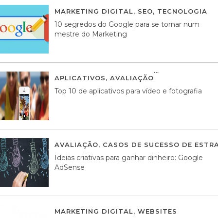
MARKETING DIGITAL
,
SEO
,
TECNOLOGIA
2
10 segredos do Google para se tornar num
mestre do Marketing
APLICATIVOS
,
AVALIAÇÃO
23 MARÇO, 201
Top 10 de aplicativos para vídeo e fotografia
AVALIAÇÃO
,
CASOS DE SUCESSO DE ESTRA
Ideias criativas para ganhar dinheiro: Google
AdSense
MARKETING DIGITAL
,
WEBSITES
05 AGOS