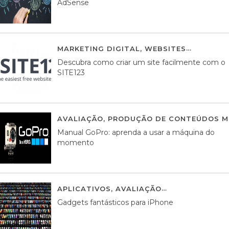
AdSense
MARKETING DIGITAL
,
WEBSITES
05 AGOS
Descubra como criar um site facilmente com o
SITE123
AVALIAÇÃO
,
PRODUÇÃO DE CONTEÚDOS M
Manual GoPro: aprenda a usar a máquina do
momento
APLICATIVOS
,
AVALIAÇÃO
25 MARÇO, 201
Gadgets fantásticos para iPhone