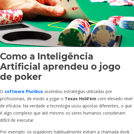
Como a Inteligência
Artificial aprendeu o jogo
de poker
O
software Pluribus
assimilou estratégias utilizadas por
profissionais, de modo a jogar o
Texas Hold’em
com elevado nível
de eficácia. Na verdade a tecnologia usou apostas diferentes, o que
é algo complexo que até mesmo os seres humanos consideram
difícil de executar.
Por exemplo: os jogadores habitualmente evitam a chamada donk