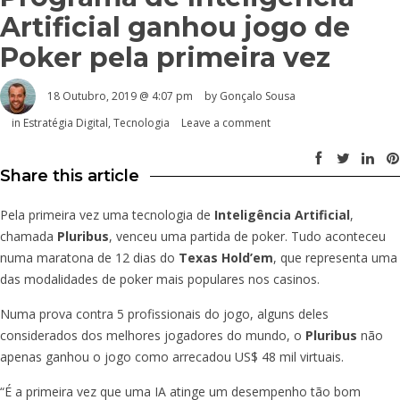
Artificial ganhou jogo de
Poker pela primeira vez
18 Outubro, 2019 @ 4:07 pm
by
Gonçalo Sousa
in
Estratégia Digital
,
Tecnologia
Leave a comment
Share this article
Pela primeira vez uma tecnologia de
Inteligência Artificial
,
chamada
Pluribus
, venceu uma partida de poker. Tudo aconteceu
numa maratona de 12 dias do
Texas Hold’em
, que representa uma
das modalidades de poker mais populares nos casinos.
Numa prova contra 5 profissionais do jogo, alguns deles
considerados dos melhores jogadores do mundo, o
Pluribus
não
apenas ganhou o jogo como arrecadou US$ 48 mil virtuais.
“É a primeira vez que uma IA atinge um desempenho tão bom