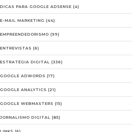
DICAS PARA GOOGLE ADSENSE
(4)
E-MAIL MARKETING
(44)
EMPREENDEDORISMO
(99)
ENTREVISTAS
(6)
ESTRATÉGIA DIGITAL
(336)
GOOGLE ADWORDS
(17)
GOOGLE ANALYTICS
(21)
GOOGLE WEBMASTERS
(15)
JORNALISMO DIGITAL
(85)
LINKS
(6)