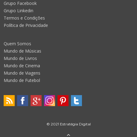
Grupo Facebook
Grupo Linkedin
Termos e Condições
Política de Privacidade
Quem Somos
Mundo de Músicas
Mundo de Livros
Mundo de Cinema
Mundo de Viagens
Mundo de Futebol
© 2021 Estratégia Digital