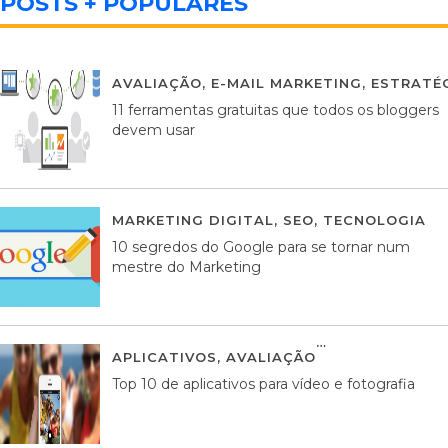
POSTS + POPULARES
AVALIAÇÃO
,
E-MAIL MARKETING
,
ESTRATÉG
11 ferramentas gratuitas que todos os bloggers
devem usar
MARKETING DIGITAL
,
SEO
,
TECNOLOGIA
2
10 segredos do Google para se tornar num
mestre do Marketing
APLICATIVOS
,
AVALIAÇÃO
23 MARÇO, 201
Top 10 de aplicativos para vídeo e fotografia