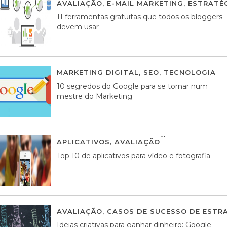
AVALIAÇÃO
,
E-MAIL MARKETING
,
ESTRATÉG
11 ferramentas gratuitas que todos os bloggers
devem usar
MARKETING DIGITAL
,
SEO
,
TECNOLOGIA
2
10 segredos do Google para se tornar num
mestre do Marketing
APLICATIVOS
,
AVALIAÇÃO
23 MARÇO, 201
Top 10 de aplicativos para vídeo e fotografia
AVALIAÇÃO
,
CASOS DE SUCESSO DE ESTRA
Ideias criativas para ganhar dinheiro: Google