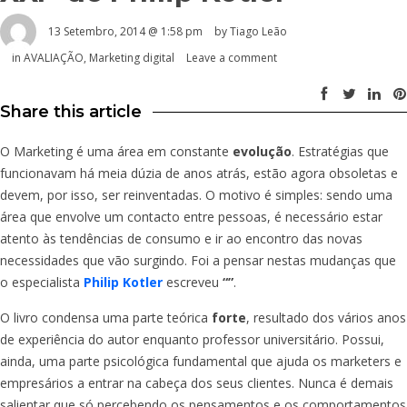
13 Setembro, 2014 @ 1:58 pm
by Tiago Leão
in
AVALIAÇÃO
,
Marketing digital
Leave a comment
Share this article
O Marketing é uma área em constante
evolução
. Estratégias que
funcionavam há meia dúzia de anos atrás, estão agora obsoletas e
devem, por isso, ser reinventadas. O motivo é simples: sendo uma
área que envolve um contacto entre pessoas, é necessário estar
atento às tendências de consumo e ir ao encontro das novas
necessidades que vão surgindo. Foi a pensar nestas mudanças que
o especialista
Philip Kotler
escreveu
“”
.
O livro condensa uma parte teórica
forte
, resultado dos vários anos
de experiência do autor enquanto professor universitário. Possui,
ainda, uma parte psicológica fundamental que ajuda os marketers e
empresários a entrar na cabeça dos seus clientes. Nunca é demais
salientar que só percebendo os pensamentos e os comportamentos