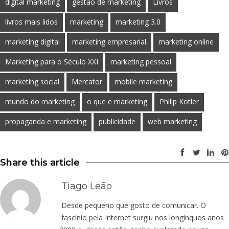
digital marketing
gestão de marketing
Livros
livros mais lidos
marketing
marketing 3.0
marketing digital
marketing empresarial
marketing online
Marketing para o Século XXI
marketing pessoal
marketing social
Mercator
mobile marketing
mundo do marketing
o que e marketing
Philip Kotler
propaganda e marketing
publicidade
web marketing
Share this article
Tiago Leão
Desde pequeno que gosto de comunicar. O
fascínio pela Internet surgiu nos longínquos anos