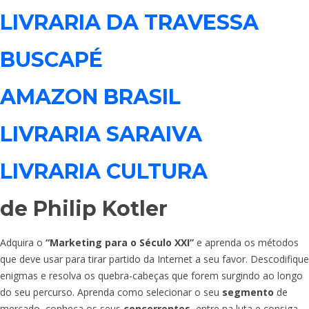
LIVRARIA DA TRAVESSA
BUSCAPÉ
AMAZON BRASIL
LIVRARIA SARAIVA
LIVRARIA CULTURA
de Philip Kotler
Adquira o
“Marketing para o Século XXI”
e aprenda os métodos
que deve usar para tirar partido da Internet a seu favor. Descodifique
enigmas e resolva os quebra-cabeças que forem surgindo ao longo
do seu percurso. Aprenda como selecionar o seu
segmento
de
mercado, conheça os seus
concorrentes
, entre na luta e consiga