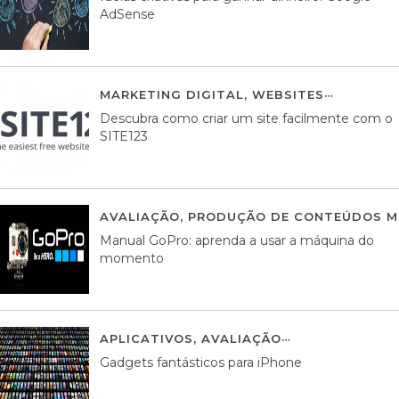
AdSense
MARKETING DIGITAL
,
WEBSITES
05 AGOS
Descubra como criar um site facilmente com o
SITE123
AVALIAÇÃO
,
PRODUÇÃO DE CONTEÚDOS M
Manual GoPro: aprenda a usar a máquina do
momento
APLICATIVOS
,
AVALIAÇÃO
25 MARÇO, 201
Gadgets fantásticos para iPhone