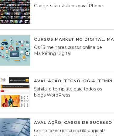
Gadgets fantásticos para iPhone
CURSOS MARKETING DIGITAL
,
MARKETING 
Os 13 melhores cursos online de
Marketing Digital
AVALIAÇÃO
,
TECNOLOGIA
,
TEMPLATES WO
Sahifa: o template para todos os
blogs WordPress
AVALIAÇÃO
,
CASOS DE SUCESSO DE ESTRA
Como fazer um currículo original?