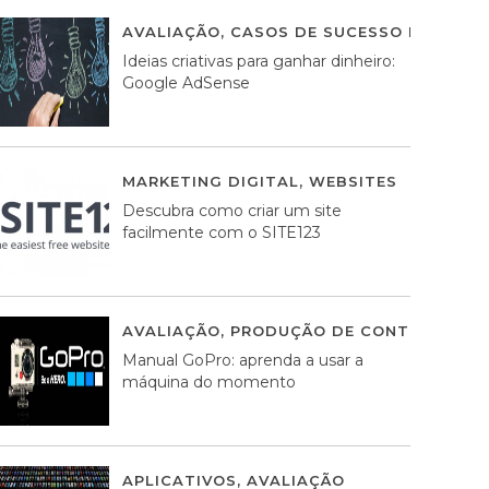
AVALIAÇÃO
,
CASOS DE SUCESSO DE ESTRA
Ideias criativas para ganhar dinheiro:
Google AdSense
MARKETING DIGITAL
,
WEBSITES
05 AGOS
Descubra como criar um site
facilmente com o SITE123
AVALIAÇÃO
,
PRODUÇÃO DE CONTEÚDOS M
Manual GoPro: aprenda a usar a
máquina do momento
APLICATIVOS
,
AVALIAÇÃO
25 MARÇO, 201