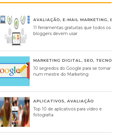
AVALIAÇÃO
,
E-MAIL MARKETING
,
ESTRATÉG
11 ferramentas gratuitas que todos os
bloggers devem usar
MARKETING DIGITAL
,
SEO
,
TECNOLOGIA
2
10 segredos do Google para se tornar
num mestre do Marketing
APLICATIVOS
,
AVALIAÇÃO
23 MARÇO, 201
Top 10 de aplicativos para vídeo e
fotografia