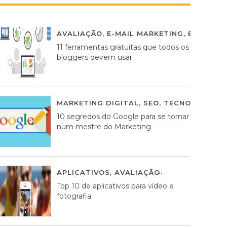
AVALIAÇÃO
,
E-MAIL MARKETING
,
ESTRATÉG
11 ferramentas gratuitas que todos os
bloggers devem usar
MARKETING DIGITAL
,
SEO
,
TECNOLOGIA
2
10 segredos do Google para se tornar
num mestre do Marketing
APLICATIVOS
,
AVALIAÇÃO
23 MARÇO, 201
Top 10 de aplicativos para vídeo e
fotografia