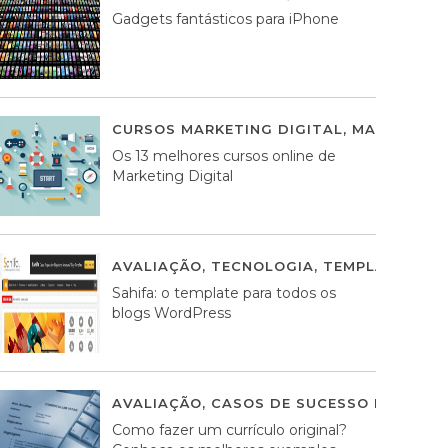
Gadgets fantásticos para iPhone
CURSOS MARKETING DIGITAL
,
MARKETING 
Os 13 melhores cursos online de
Marketing Digital
AVALIAÇÃO
,
TECNOLOGIA
,
TEMPLATES WO
Sahifa: o template para todos os
blogs WordPress
AVALIAÇÃO
,
CASOS DE SUCESSO DE ESTRA
Como fazer um currículo original?