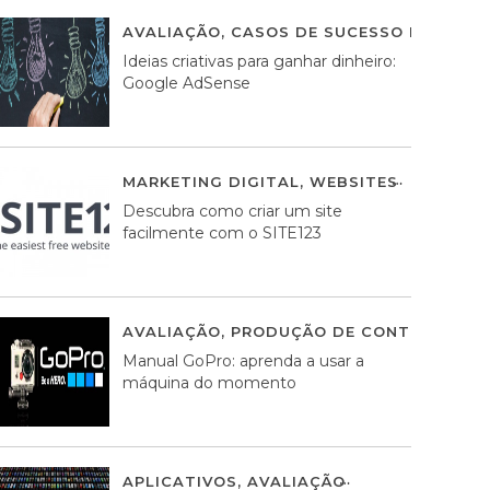
AVALIAÇÃO
,
CASOS DE SUCESSO DE ESTRA
Ideias criativas para ganhar dinheiro:
Google AdSense
MARKETING DIGITAL
,
WEBSITES
05 AGOS
Descubra como criar um site
facilmente com o SITE123
AVALIAÇÃO
,
PRODUÇÃO DE CONTEÚDOS M
Manual GoPro: aprenda a usar a
máquina do momento
APLICATIVOS
,
AVALIAÇÃO
25 MARÇO, 201