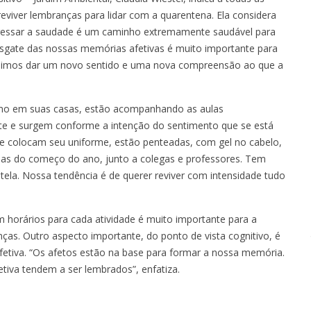
eviver lembranças para lidar com a quarentena. Ela considera
ressar a saudade é um caminho extremamente saudável para
esgate das nossas memórias afetivas é muito importante para
eguimos dar um novo sentido e uma nova compreensão ao que a
smo em suas casas, estão acompanhando as aulas
te e surgem conforme a intenção do sentimento que se está
ue colocam seu uniforme, estão penteadas, com gel no cabelo,
ulas do começo do ano, junto a colegas e professores. Tem
ela. Nossa tendência é de querer reviver com intensidade tudo
m horários para cada atividade é muito importante para a
nças. Outro aspecto importante, do ponto de vista cognitivo, é
 afetiva. “Os afetos estão na base para formar a nossa memória.
iva tendem a ser lembrados”, enfatiza.