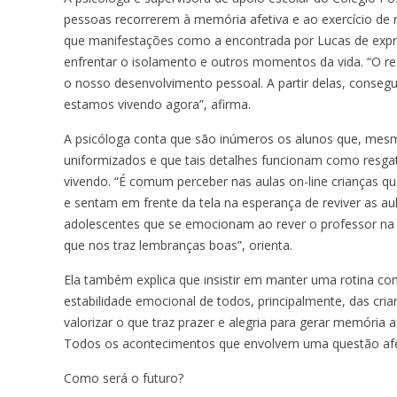
pessoas recorrerem à memória afetiva e ao exercício de r
que manifestações como a encontrada por Lucas de exp
enfrentar o isolamento e outros momentos da vida. “O r
o nosso desenvolvimento pessoal. A partir delas, cons
estamos vivendo agora”, afirma.
A psicóloga conta que são inúmeros os alunos que, me
uniformizados e que tais detalhes funcionam como resga
vivendo. “É comum perceber nas aulas on-line crianças q
e sentam em frente da tela na esperança de reviver as a
adolescentes que se emocionam ao rever o professor na t
que nos traz lembranças boas”, orienta.
Ela também explica que insistir em manter uma rotina co
estabilidade emocional de todos, principalmente, das cria
valorizar o que traz prazer e alegria para gerar memória
Todos os acontecimentos que envolvem uma questão afet
Como será o futuro?