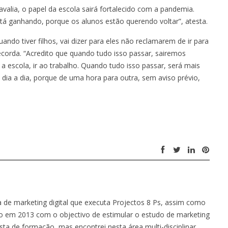
alia, o papel da escola sairá fortalecido com a pandemia.
tá ganhando, porque os alunos estão querendo voltar”, atesta.
ando tiver filhos, vai dizer para eles não reclamarem de ir para
, recorda. “Acredito que quando tudo isso passar, sairemos
 a escola, ir ao trabalho. Quando tudo isso passar, será mais
 dia a dia, porque de uma hora para outra, sem aviso prévio,
a de marketing digital que executa Projectos 8 Ps, assim como
iado em 2013 com o objectivo de estimular o estudo de marketing
ista de formação, mas encontrei nesta área multi-disciplinar