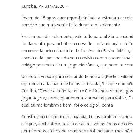
Curitiba, PR 31/7/2020 –
Jovem de 15 anos quer reproduzir toda a estrutura escol
convívio que mais sente falta durante o isolamento
Em tempos de isolamento, vale tudo para aliviar a sauda
fundamental para achatar a curva de contaminação da Co
encontrada pelo estudante da 1a série do Ensino Médio, L
escola e das pessoas do seu convívio com a quarentena te
colégio por meio de um jogo eletrônico, que permite const
Usando a versão para celular do Minecraft (Pocket Editio
reproduziu a fachada de todas as instalações que compõ
Curitiba. “Desde a infância, entre 8 e 10 anos, sempre g
jogar. Agora, com a quarentena, aproveitei para voltar. E 
qual eu me lembrava bem, foi o colégio”, conta.
Construindo um pouco a cada dia, Lucas também recriou 
bilíngue, a biblioteca, a sala de aula e várias áreas de c
permitem os efeitos de sombra e profundidade, mas não se