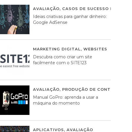
AVALIAÇÃO
,
CASOS DE SUCESSO DE ESTRA
Ideias criativas para ganhar dinheiro:
Google AdSense
MARKETING DIGITAL
,
WEBSITES
05 AGOS
Descubra como criar um site
facilmente com o SITE123
AVALIAÇÃO
,
PRODUÇÃO DE CONTEÚDOS M
Manual GoPro: aprenda a usar a
máquina do momento
APLICATIVOS
,
AVALIAÇÃO
25 MARÇO, 201