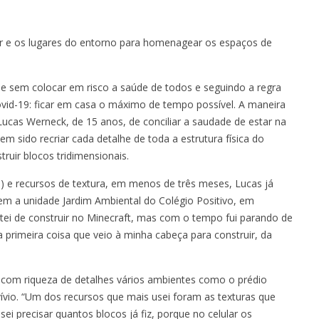
ar e os lugares do entorno para homenagear os espaços de
de sem colocar em risco a saúde de todos e seguindo a regra
vid-19: ficar em casa o máximo de tempo possível. A maneira
ucas Werneck, de 15 anos, de conciliar a saudade de estar na
m sido recriar cada detalhe de toda a estrutura física do
ruir blocos tridimensionais.
n) e recursos de textura, em menos de três meses, Lucas já
em a unidade Jardim Ambiental do Colégio Positivo, em
ostei de construir no Minecraft, mas com o tempo fui parando de
a primeira coisa que veio à minha cabeça para construir, da
com riqueza de detalhes vários ambientes como o prédio
onvívio. “Um dos recursos que mais usei foram as texturas que
i precisar quantos blocos já fiz, porque no celular os