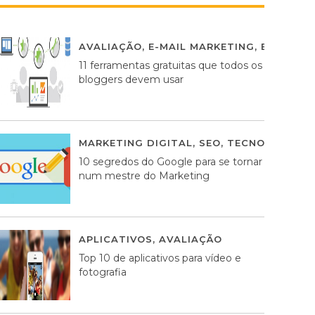
AVALIAÇÃO
,
E-MAIL MARKETING
,
ESTRATÉG
11 ferramentas gratuitas que todos os
bloggers devem usar
MARKETING DIGITAL
,
SEO
,
TECNOLOGIA
2
10 segredos do Google para se tornar
num mestre do Marketing
APLICATIVOS
,
AVALIAÇÃO
23 MARÇO, 201
Top 10 de aplicativos para vídeo e
fotografia