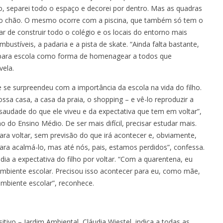
plo, separei todo o espaço e decorei por dentro. Mas as quadras
r o chão. O mesmo ocorre com a piscina, que também só tem o
r de construir todo o colégio e os locais do entorno mais
stíveis, a padaria e a pista de skate. “Ainda falta bastante,
 para escola como forma de homenagear a todos que
vela.
 se surpreendeu com a importância da escola na vida do filho.
sa casa, a casa da praia, o shopping – e vê-lo reproduzir a
saudade do que ele viveu e da expectativa que tem em voltar”,
 do Ensino Médio. De ser mais difícil, precisar estudar mais.
ara voltar, sem previsão do que irá acontecer e, obviamente,
ara acalmá-lo, mas até nós, pais, estamos perdidos”, confessa.
ia a expectativa do filho por voltar. “Com a quarentena, eu
ambiente escolar. Precisou isso acontecer para eu, como mãe,
ambiente escolar”, reconhece.
tivo – Jardim Ambiental, Cláudia Wiestel, indica a todas as