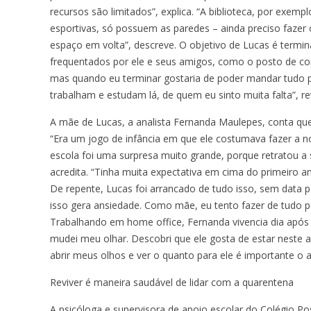
recursos são limitados”, explica. “A biblioteca, por exem
esportivas, só possuem as paredes – ainda preciso faze
espaço em volta”, descreve. O objetivo de Lucas é termina
frequentados por ele e seus amigos, como o posto de combu
mas quando eu terminar gostaria de poder mandar tudo
trabalham e estudam lá, de quem eu sinto muita falta”, re
A mãe de Lucas, a analista Fernanda Maulepes, conta que
“Era um jogo de infância em que ele costumava fazer a nos
escola foi uma surpresa muito grande, porque retratou a 
acredita. “Tinha muita expectativa em cima do primeiro ano
De repente, Lucas foi arrancado de tudo isso, sem data p
isso gera ansiedade. Como mãe, eu tento fazer de tudo p
Trabalhando em home office, Fernanda vivencia dia após d
mudei meu olhar. Descobri que ele gosta de estar neste 
abrir meus olhos e ver o quanto para ele é importante o 
Reviver é maneira saudável de lidar com a quarentena
A psicóloga e supervisora de apoio escolar do Colégio Posi