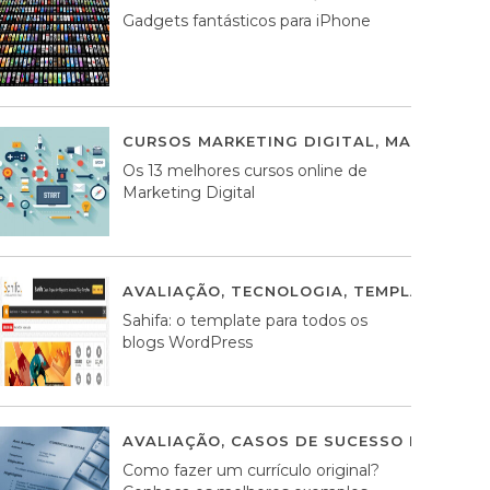
Gadgets fantásticos para iPhone
CURSOS MARKETING DIGITAL
,
MARKETING 
Os 13 melhores cursos online de
Marketing Digital
AVALIAÇÃO
,
TECNOLOGIA
,
TEMPLATES WO
Sahifa: o template para todos os
blogs WordPress
AVALIAÇÃO
,
CASOS DE SUCESSO DE ESTRA
Como fazer um currículo original?